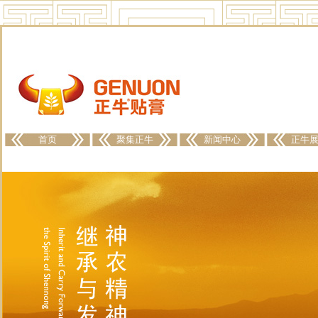
首页
聚集正牛
新闻中心
正牛