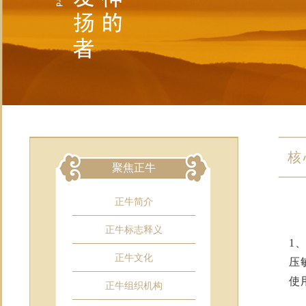
核
聚焦正牛
正牛简介
正牛标志释义
1
正牛文化
压
使
正牛组织机构