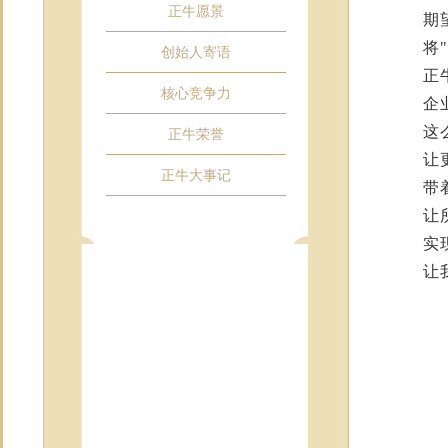
正牛愿景
期
将
创始人寄语
正
核心竞争力
企
这
正牛荣誉
让
正牛大事记
带
让
实
让