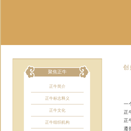
创
聚焦正牛
正牛简介
正牛标志释义
一
正牛文化
正
正
正牛组织机构
遵