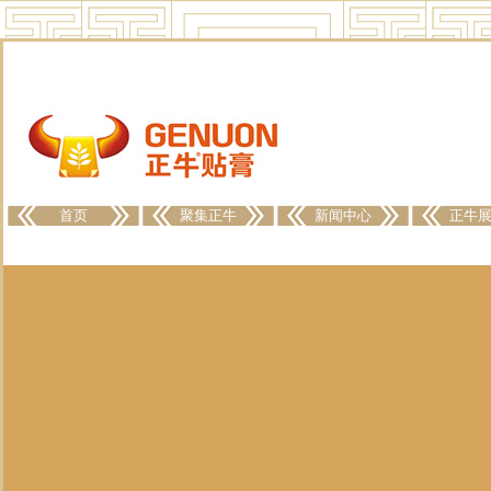
首页
聚集正牛
新闻中心
正牛