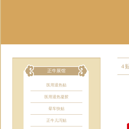
4
正牛展馆
医用退热贴
医用退热凝胶
晕车快贴
正牛儿泻贴