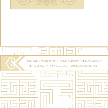
CopyRight 正牛贴膏 版权所有 备案/许可证编号为：鄂ICP备13003769号
TEL：0722-3592777 FAX：0722-3254777 Email:GENUON@163.com