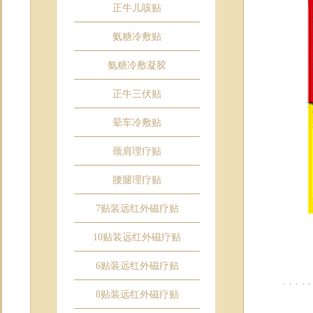
正牛儿咳贴
氨糖冷敷贴
氨糖冷敷凝胶
正牛三伏贴
晕车冷敷贴
颈肩理疗贴
腰腿理疗贴
7贴装远红外磁疗贴
10贴装远红外磁疗贴
6贴装远红外磁疗贴
....
8贴装远红外磁疗贴