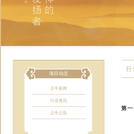
行
项目动态
正牛新闻
行业资讯
第一
正牛公告