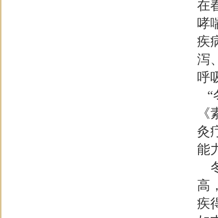
在
哮
疾
泻
呼
“
《
灸
能
冬
高
疾