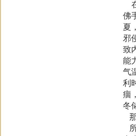
在
佛
夏
邪
致
能
气
利
痼
冬
那
所