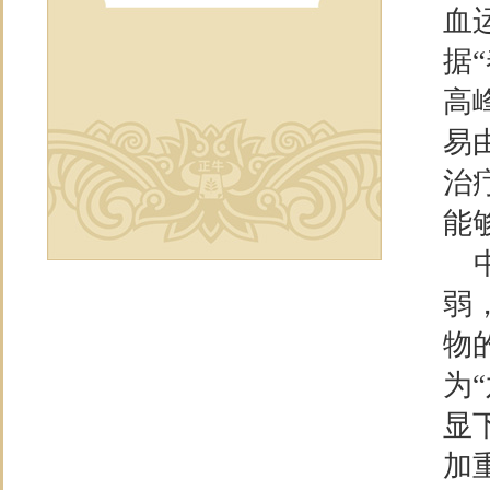
血
据
高
易
治
能
中
弱
物
为
显
加