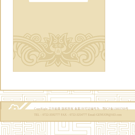
CopyRight 正牛贴膏 版权所有 备案/许可证编号为：鄂ICP备13003769号
TEL：0722-3592777 FAX：0722-3254777 Email:GENUON@163.com